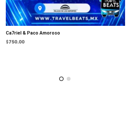
Ca7riel & Paco Amoroso
$
750.00
2
1
 manera fácil, rápida