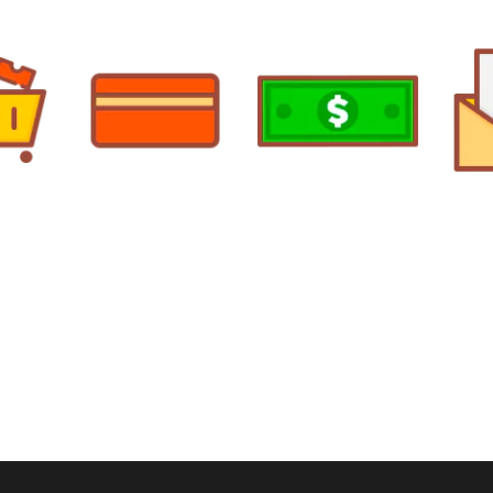
mprar y
Elige el
método
de
Realiza tu
pago
Recib
rrito.
pago:
de co
compr
OXXO
hr
Tarjeta de
crédito/débito
Paypal