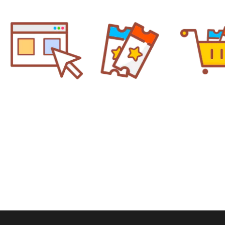
Selecciona el
Elige el
paquete
Da clic en
co
evento
de tu interés.
que más te
revisa
tu ca
convenga:
Paquete con
boleto
Sólo transporte