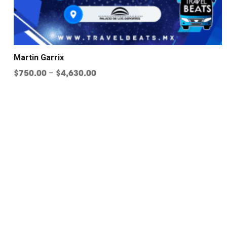
Martin Garrix
$
750.00
$
4,630.00
–
Haz tu compra de