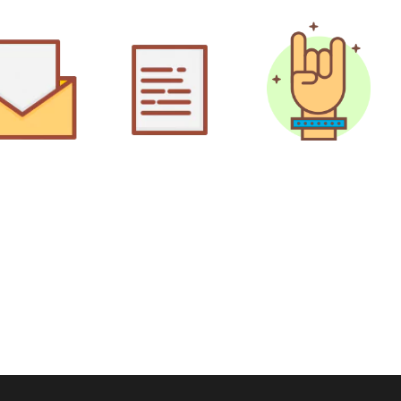
¡Disfruta tu
Sigue las
irás un
correo
experiencia!
indicaciones
del
nfirmación
de
mail.
a máximo 24
s después.