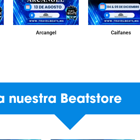
Arcangel
Caifanes
ta nuestra Beatstore