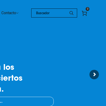
0
Contacto
 los
iertos
.