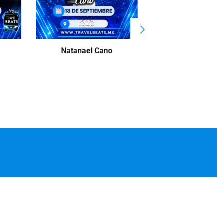
Natanael Cano
Mentiras All 