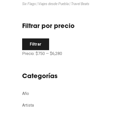
Six Flags | Viajes desde Puebla | Travel Beats
Filtrar por precio
Filtrar
Precio:
$750
—
$6,280
Categorías
Año
Artista