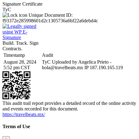
Signature Certificate
TyC
Unique Document ID:
f93372e285998601d2c1305736a6bf22a6debd4c
Build. Track. Sign
Contracts.
Timestamp
Audit
August 28, 2024
TyC Uploaded by Angelica Prieto -
5:52 pm CST
hola@travelbeats.mx IP 187.190.165.119
This audit trail report provides a detailed record of the online activity
and events recorded for this document.
https://travelbeats.mx/
Terms of Use