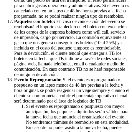
ciento del precio de lista del transporte. El resto permanecerá
para cubrir gastos operativos y administrativos. Si el evento es
cancelado con en un lapso de 48 hrs horas previas a la fecha
programada, no se podrá realizar ningún tipo de reembolso.
Paquetes con boleto:
En caso de cancelación del evento se
rembolsará el importe establecido en el boleto con excepción
de los cargos de la empresa boletera como will call, servicio
de impresión, cargo por servicio. La comisión equivalente al
gasto que nos genera conseguir los boletos (10 al 25%) ya
incluida en el costo del paquete tampoco es reembolsable.
Para la devolución, el cliente tendrá que entregar a TB los
boletos en la fecha que TB indique a través de redes sociales,
página web, llamada telefónica, email o cualquier medio de
comunicación. En caso contrario TB no se hará responsable
de ninguna devolución.
Evento Reprogramado:
Si el evento es reprogramado o
pospuesto en un lapso menor de 48 hrs previas a la fecha y
hora original, se podrá reagendar un viaje siempre y cuando el
cliente se comprometa a cubrir el porcentaje operativo el cual
será determinado por el área de logística de TB.
Si el evento es reprogramado o pospuesto con mayor
anticipación, los paquetes adquiridos serán válidos para
la nueva fecha que anuncie el organizador del evento.
No tendremos trámites de reembolso en esta modalidad.
En caso de no poder asistir a la nueva fecha, puedes